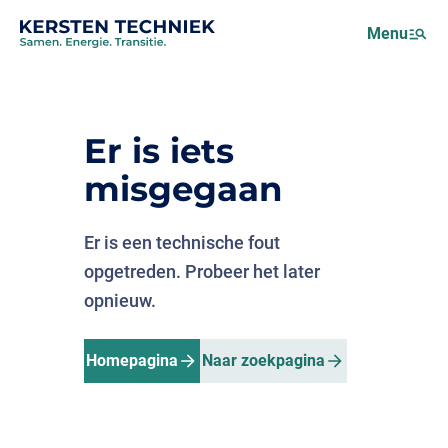
Netcongestie
Menu
Over ons
Motus (EMS)
Nieuws
Er is iets
Projecten
misgegaan
Werken bij
Er is een technische fout
opgetreden. Probeer het later
opnieuw.
Homepagina
Naar zoekpagina