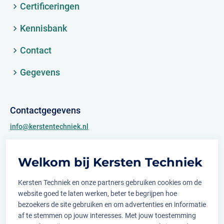
Certificeringen
Kennisbank
Contact
Gegevens
Contactgegevens
info@kerstentechniek.nl
+31 (0)481 361 450
Welkom bij Kersten Techniek
Archimedesweg 2
6662 PS Elst (Gld.)
Kersten Techniek en onze partners gebruiken cookies om de
website goed te laten werken, beter te begrijpen hoe
bezoekers de site gebruiken en om advertenties en informatie
af te stemmen op jouw interesses. Met jouw toestemming
Volg ons op