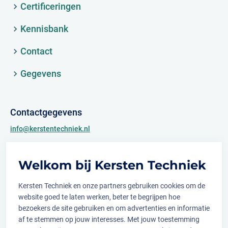
Certificeringen
Kennisbank
Contact
Gegevens
Contactgegevens
info@kerstentechniek.nl
+31 (0)481 361 450
Welkom bij Kersten Techniek
Archimedesweg 2
6662 PS Elst (Gld.)
Kersten Techniek en onze partners gebruiken cookies om de
website goed te laten werken, beter te begrijpen hoe
bezoekers de site gebruiken en om advertenties en informatie
af te stemmen op jouw interesses. Met jouw toestemming
Volg ons op