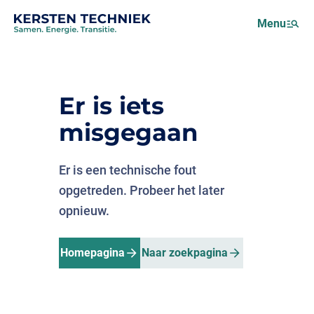
Netcongestie
Menu
Over ons
Motus (EMS)
Nieuws
Er is iets
Projecten
misgegaan
Werken bij
Er is een technische fout
opgetreden. Probeer het later
opnieuw.
Homepagina
Naar zoekpagina