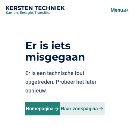
Netcongestie
Menu
Over ons
Motus (EMS)
Nieuws
Er is iets
Projecten
misgegaan
Werken bij
Er is een technische fout
opgetreden. Probeer het later
opnieuw.
Homepagina
Naar zoekpagina