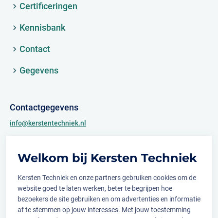
Certificeringen
Kennisbank
Contact
Gegevens
Contactgegevens
info@kerstentechniek.nl
+31 (0)481 361 450
Welkom bij Kersten Techniek
Archimedesweg 2
6662 PS Elst (Gld.)
Kersten Techniek en onze partners gebruiken cookies om de
website goed te laten werken, beter te begrijpen hoe
bezoekers de site gebruiken en om advertenties en informatie
af te stemmen op jouw interesses. Met jouw toestemming
Volg ons op