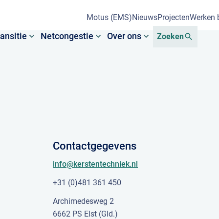
Motus (EMS)
Nieuws
Projecten
Werken b
ansitie
Netcongestie
Over ons
Zoeken
Contactgegevens
info@kerstentechniek.nl
+31 (0)481 361 450
Archimedesweg 2
6662 PS Elst (Gld.)