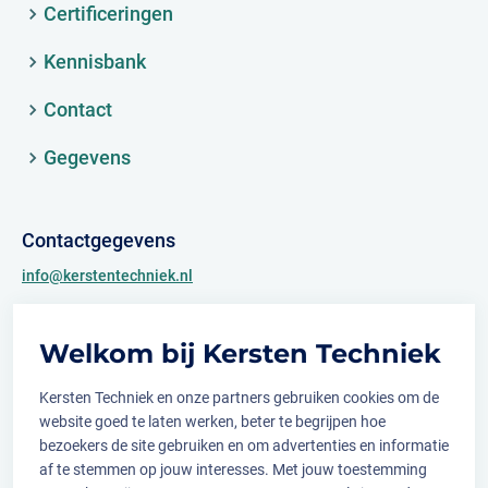
Certificeringen
Kennisbank
Contact
Gegevens
Contactgegevens
info@kerstentechniek.nl
+31 (0)481 361 450
Welkom bij Kersten Techniek
Archimedesweg 2
6662 PS Elst (Gld.)
Kersten Techniek en onze partners gebruiken cookies om de
website goed te laten werken, beter te begrijpen hoe
bezoekers de site gebruiken en om advertenties en informatie
af te stemmen op jouw interesses. Met jouw toestemming
Volg ons op