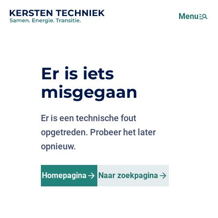
Netcongestie
Menu
Over ons
Motus (EMS)
Nieuws
Er is iets
Projecten
misgegaan
Werken bij
Er is een technische fout
opgetreden. Probeer het later
opnieuw.
Homepagina
Naar zoekpagina