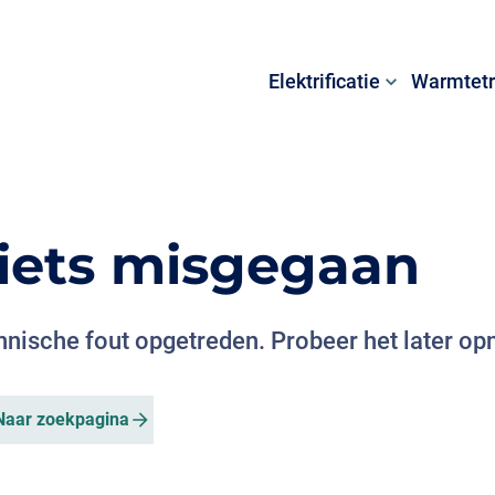
Elektrificatie
Warmtetr
s iets misgegaan
chnische fout opgetreden. Probeer het later op
Naar zoekpagina