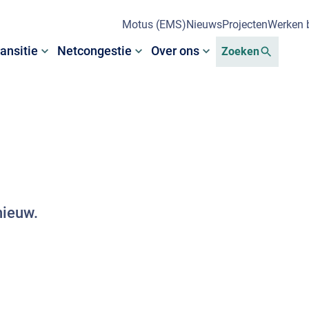
Motus (EMS)
Nieuws
Projecten
Werken b
ansitie
Netcongestie
Over ons
Zoeken
nieuw.