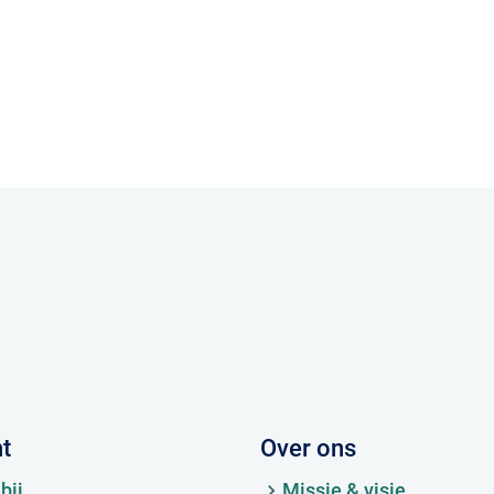
ht
Over ons
bij
Missie & visie