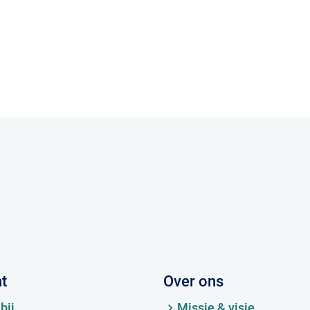
ht
Over ons
bij
Missie & visie