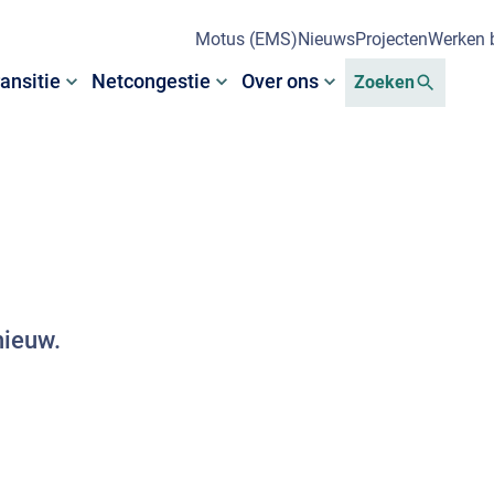
Motus (EMS)
Nieuws
Projecten
Werken b
ansitie
Netcongestie
Over ons
Zoeken
nieuw.