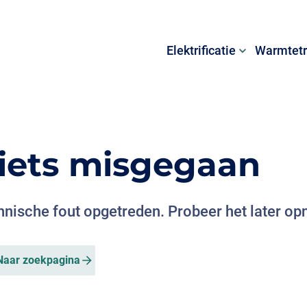
Elektrificatie
Warmtetr
s iets misgegaan
chnische fout opgetreden. Probeer het later op
Naar zoekpagina