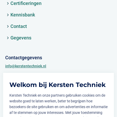
Certificeringen
Kennisbank
Contact
Gegevens
Contactgegevens
info@kerstentechniek.nl
+31 (0)481 361 450
Welkom bij Kersten Techniek
Archimedesweg 2
6662 PS Elst (Gld.)
Kersten Techniek en onze partners gebruiken cookies om de
website goed te laten werken, beter te begrijpen hoe
bezoekers de site gebruiken en om advertenties en informatie
af te stemmen op jouw interesses. Met jouw toestemming
Volg ons op