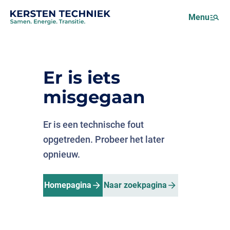
Netcongestie
Menu
Over ons
Motus (EMS)
Nieuws
Er is iets
Projecten
misgegaan
Werken bij
Er is een technische fout
opgetreden. Probeer het later
opnieuw.
Homepagina
Naar zoekpagina