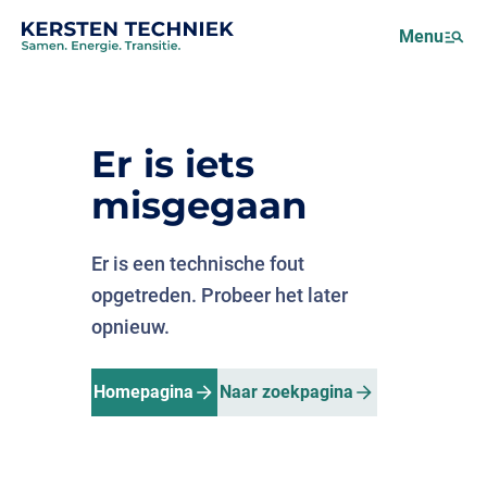
Netcongestie
Menu
Over ons
Motus (EMS)
Nieuws
Er is iets
Projecten
misgegaan
Werken bij
Er is een technische fout
opgetreden. Probeer het later
opnieuw.
Homepagina
Naar zoekpagina