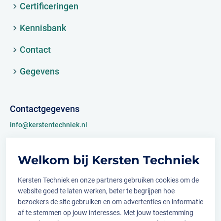
Certificeringen
Kennisbank
Contact
Gegevens
Contactgegevens
info@kerstentechniek.nl
+31 (0)481 361 450
Welkom bij Kersten Techniek
Archimedesweg 2
6662 PS Elst (Gld.)
Kersten Techniek en onze partners gebruiken cookies om de
website goed te laten werken, beter te begrijpen hoe
bezoekers de site gebruiken en om advertenties en informatie
af te stemmen op jouw interesses. Met jouw toestemming
Volg ons op