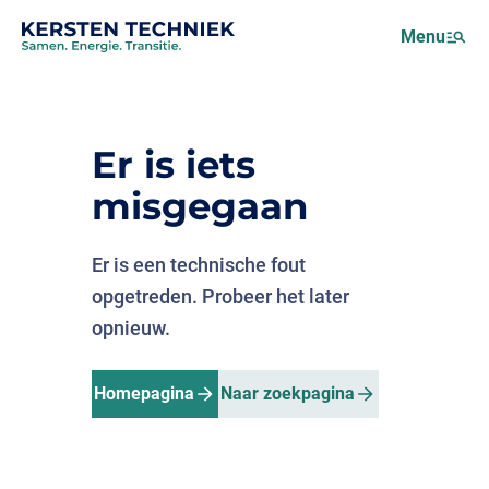
Netcongestie
Menu
Over ons
Motus (EMS)
Nieuws
Er is iets
Projecten
misgegaan
Werken bij
Er is een technische fout
opgetreden. Probeer het later
opnieuw.
Homepagina
Naar zoekpagina