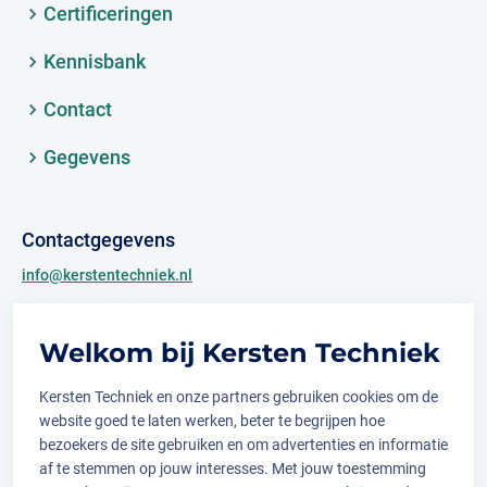
Certificeringen
Kennisbank
Contact
Gegevens
Contactgegevens
info@kerstentechniek.nl
+31 (0)481 361 450
Welkom bij Kersten Techniek
Archimedesweg 2
6662 PS Elst (Gld.)
Kersten Techniek en onze partners gebruiken cookies om de
website goed te laten werken, beter te begrijpen hoe
bezoekers de site gebruiken en om advertenties en informatie
af te stemmen op jouw interesses. Met jouw toestemming
Volg ons op