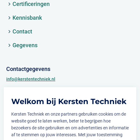
Certificeringen
Kennisbank
Contact
Gegevens
Contactgegevens
info@kerstentechniek.nl
+31 (0)481 361 450
Welkom bij Kersten Techniek
Archimedesweg 2
6662 PS Elst (Gld.)
Kersten Techniek en onze partners gebruiken cookies om de
website goed te laten werken, beter te begrijpen hoe
bezoekers de site gebruiken en om advertenties en informatie
af te stemmen op jouw interesses. Met jouw toestemming
Volg ons op