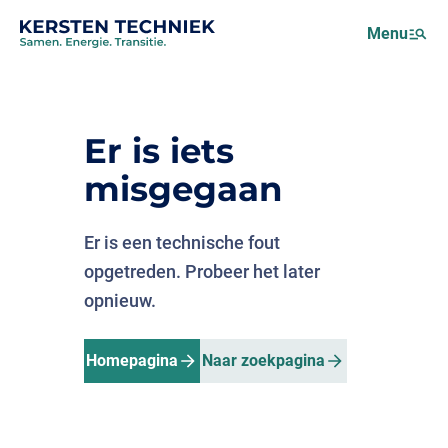
Netcongestie
Menu
Over ons
Motus (EMS)
Nieuws
Er is iets
Projecten
misgegaan
Werken bij
Er is een technische fout
opgetreden. Probeer het later
opnieuw.
Homepagina
Naar zoekpagina