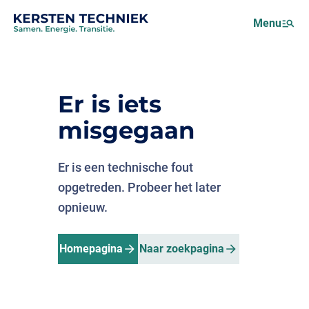
Netcongestie
Menu
Over ons
Motus (EMS)
Nieuws
Er is iets
Projecten
misgegaan
Werken bij
Er is een technische fout
opgetreden. Probeer het later
opnieuw.
Homepagina
Naar zoekpagina