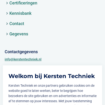
Certificeringen
Kennisbank
Contact
Gegevens
Contactgegevens
info@kerstentechniek.nl
+31 (0)481 361 450
Welkom bij Kersten Techniek
Archimedesweg 2
6662 PS Elst (Gld.)
Kersten Techniek en onze partners gebruiken cookies om de
website goed te laten werken, beter te begrijpen hoe
bezoekers de site gebruiken en om advertenties en informatie
af te stemmen op jouw interesses. Met jouw toestemming
Volg ons op