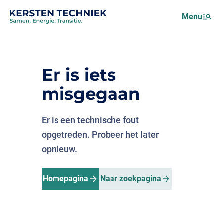
Netcongestie
Menu
Over ons
Motus (EMS)
Nieuws
Er is iets
Projecten
misgegaan
Werken bij
Er is een technische fout
opgetreden. Probeer het later
opnieuw.
Homepagina
Naar zoekpagina