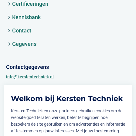
Certificeringen
Kennisbank
Contact
Gegevens
Contactgegevens
info@kerstentechniek.nl
+31 (0)481 361 450
Welkom bij Kersten Techniek
Archimedesweg 2
6662 PS Elst (Gld.)
Kersten Techniek en onze partners gebruiken cookies om de
website goed te laten werken, beter te begrijpen hoe
bezoekers de site gebruiken en om advertenties en informatie
af te stemmen op jouw interesses. Met jouw toestemming
Volg ons op