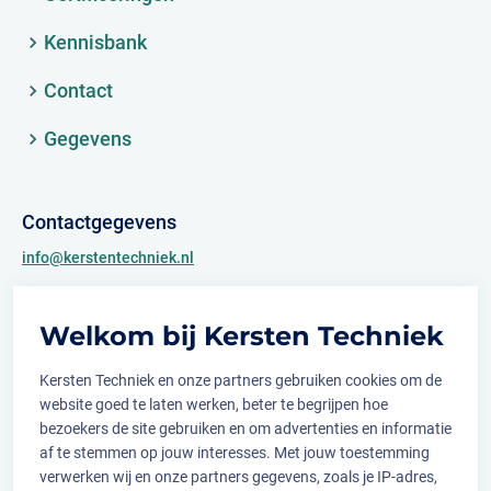
Kennisbank
Contact
Gegevens
Contactgegevens
info@kerstentechniek.nl
+31 (0)481 361 450
Welkom bij Kersten Techniek
Archimedesweg 2
6662 PS Elst (Gld.)
Kersten Techniek en onze partners gebruiken cookies om de
website goed te laten werken, beter te begrijpen hoe
bezoekers de site gebruiken en om advertenties en informatie
af te stemmen op jouw interesses. Met jouw toestemming
Volg ons op
verwerken wij en onze partners gegevens, zoals je IP-adres,