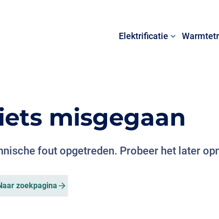
Elektrificatie
Warmtetr
s iets misgegaan
chnische fout opgetreden. Probeer het later op
Naar zoekpagina