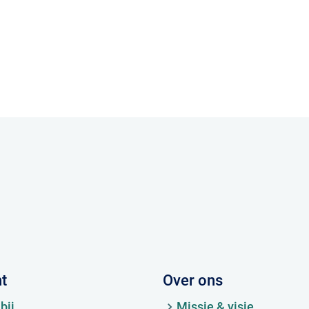
ht
Over ons
bij
Missie & visie