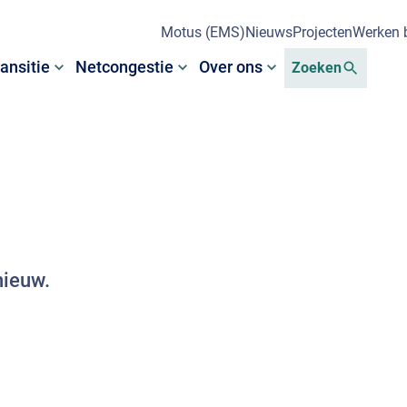
Motus (EMS)
Nieuws
Projecten
Werken b
ansitie
Netcongestie
Over ons
Zoeken
nieuw.