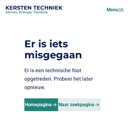
Netcongestie
Menu
Over ons
Motus (EMS)
Nieuws
Er is iets
Projecten
misgegaan
Werken bij
Er is een technische fout
opgetreden. Probeer het later
opnieuw.
Homepagina
Naar zoekpagina