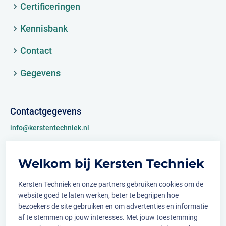
Certificeringen
Kennisbank
Contact
Gegevens
Contactgegevens
info@kerstentechniek.nl
+31 (0)481 361 450
Welkom bij Kersten Techniek
Archimedesweg 2
6662 PS Elst (Gld.)
Kersten Techniek en onze partners gebruiken cookies om de
website goed te laten werken, beter te begrijpen hoe
bezoekers de site gebruiken en om advertenties en informatie
af te stemmen op jouw interesses. Met jouw toestemming
Volg ons op