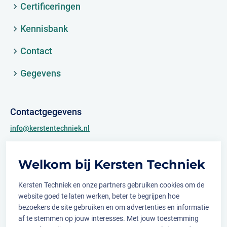
Certificeringen
Kennisbank
Contact
Gegevens
Contactgegevens
info@kerstentechniek.nl
+31 (0)481 361 450
Welkom bij Kersten Techniek
Archimedesweg 2
6662 PS Elst (Gld.)
Kersten Techniek en onze partners gebruiken cookies om de
website goed te laten werken, beter te begrijpen hoe
bezoekers de site gebruiken en om advertenties en informatie
af te stemmen op jouw interesses. Met jouw toestemming
Volg ons op