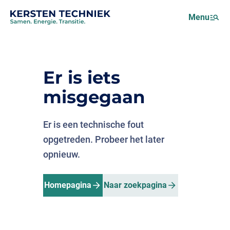
Netcongestie
Menu
Over ons
Motus (EMS)
Nieuws
Er is iets
Projecten
misgegaan
Werken bij
Er is een technische fout
opgetreden. Probeer het later
opnieuw.
Homepagina
Naar zoekpagina