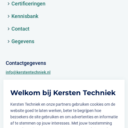
Certificeringen
Kennisbank
Contact
Gegevens
Contactgegevens
info@kerstentechniek.nl
+31 (0)481 361 450
Welkom bij Kersten Techniek
Archimedesweg 2
6662 PS Elst (Gld.)
Kersten Techniek en onze partners gebruiken cookies om de
website goed te laten werken, beter te begrijpen hoe
bezoekers de site gebruiken en om advertenties en informatie
af te stemmen op jouw interesses. Met jouw toestemming
Volg ons op