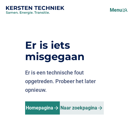
Netcongestie
Menu
Over ons
Motus (EMS)
Nieuws
Er is iets
Projecten
misgegaan
Werken bij
Er is een technische fout
opgetreden. Probeer het later
opnieuw.
Homepagina
Naar zoekpagina