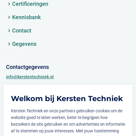
Certificeringen
Kennisbank
Contact
Gegevens
Contactgegevens
info@kerstentechniek.nl
+31 (0)481 361 450
Welkom bij Kersten Techniek
Archimedesweg 2
6662 PS Elst (Gld.)
Kersten Techniek en onze partners gebruiken cookies om de
website goed te laten werken, beter te begrijpen hoe
bezoekers de site gebruiken en om advertenties en informatie
af te stemmen op jouw interesses. Met jouw toestemming
Volg ons op