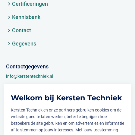
Certificeringen
Kennisbank
Contact
Gegevens
Contactgegevens
info@kerstentechniek.nl
+31 (0)481 361 450
Welkom bij Kersten Techniek
Archimedesweg 2
6662 PS Elst (Gld.)
Kersten Techniek en onze partners gebruiken cookies om de
website goed te laten werken, beter te begrijpen hoe
bezoekers de site gebruiken en om advertenties en informatie
af te stemmen op jouw interesses. Met jouw toestemming
Volg ons op