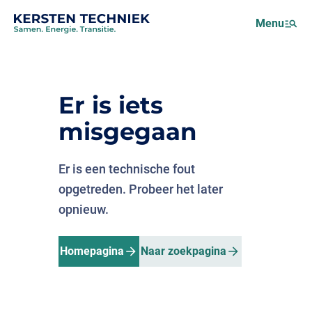
Netcongestie
Menu
Over ons
Motus (EMS)
Nieuws
Er is iets
Projecten
misgegaan
Werken bij
Er is een technische fout
opgetreden. Probeer het later
opnieuw.
Homepagina
Naar zoekpagina