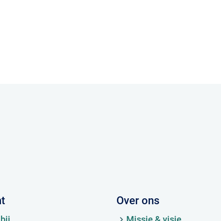
ht
Over ons
bij
Missie & visie