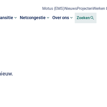
Motus (EMS)
Nieuws
Projecten
Werken b
ansitie
Netcongestie
Over ons
Zoeken
nieuw.