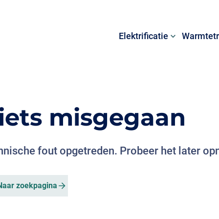
Elektrificatie
Warmtetr
s iets misgegaan
chnische fout opgetreden. Probeer het later op
Naar zoekpagina