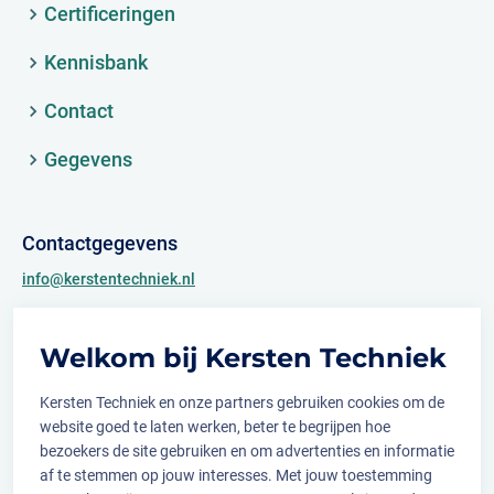
Certificeringen
Kennisbank
Contact
Gegevens
Contactgegevens
info@kerstentechniek.nl
+31 (0)481 361 450
Welkom bij Kersten Techniek
Archimedesweg 2
6662 PS Elst (Gld.)
Kersten Techniek en onze partners gebruiken cookies om de
website goed te laten werken, beter te begrijpen hoe
bezoekers de site gebruiken en om advertenties en informatie
af te stemmen op jouw interesses. Met jouw toestemming
Volg ons op