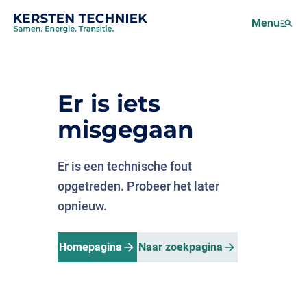
Netcongestie
Menu
Over ons
Motus (EMS)
Nieuws
Er is iets
Projecten
misgegaan
Werken bij
Er is een technische fout
opgetreden. Probeer het later
opnieuw.
Homepagina
Naar zoekpagina