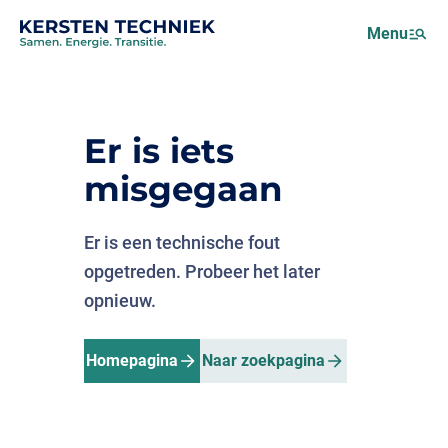
Netcongestie
Menu
Over ons
Motus (EMS)
Nieuws
Er is iets
Projecten
misgegaan
Werken bij
Er is een technische fout
opgetreden. Probeer het later
opnieuw.
Homepagina
Naar zoekpagina