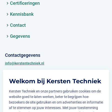
Certificeringen
Kennisbank
Contact
Gegevens
Contactgegevens
info@kerstentechniek.nl
+31 (0)481 361 450
Welkom bij Kersten Techniek
Archimedesweg 2
6662 PS Elst (Gld.)
Kersten Techniek en onze partners gebruiken cookies om de
website goed te laten werken, beter te begrijpen hoe
bezoekers de site gebruiken en om advertenties en informatie
af te stemmen op jouw interesses. Met jouw toestemming
Volg ons op