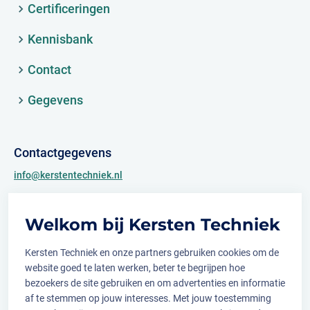
Certificeringen
Kennisbank
Contact
Gegevens
Contactgegevens
info@kerstentechniek.nl
+31 (0)481 361 450
Welkom bij Kersten Techniek
Archimedesweg 2
6662 PS Elst (Gld.)
Kersten Techniek en onze partners gebruiken cookies om de
website goed te laten werken, beter te begrijpen hoe
bezoekers de site gebruiken en om advertenties en informatie
af te stemmen op jouw interesses. Met jouw toestemming
Volg ons op