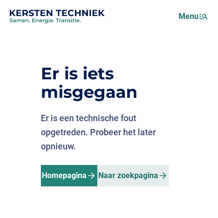
Netcongestie
Menu
Over ons
Motus (EMS)
Nieuws
Er is iets
Projecten
misgegaan
Werken bij
Er is een technische fout
opgetreden. Probeer het later
opnieuw.
Homepagina
Naar zoekpagina