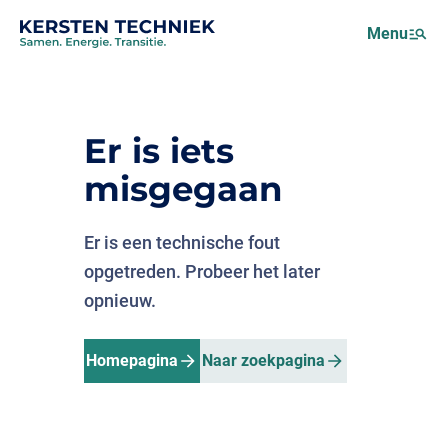
Netcongestie
Menu
Over ons
Motus (EMS)
Nieuws
Er is iets
Projecten
misgegaan
Werken bij
Er is een technische fout
opgetreden. Probeer het later
opnieuw.
Homepagina
Naar zoekpagina