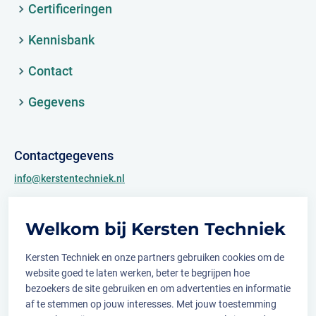
Certificeringen
Kennisbank
Contact
Gegevens
Contactgegevens
info@kerstentechniek.nl
+31 (0)481 361 450
Welkom bij Kersten Techniek
Archimedesweg 2
6662 PS Elst (Gld.)
Kersten Techniek en onze partners gebruiken cookies om de
website goed te laten werken, beter te begrijpen hoe
bezoekers de site gebruiken en om advertenties en informatie
af te stemmen op jouw interesses. Met jouw toestemming
Volg ons op