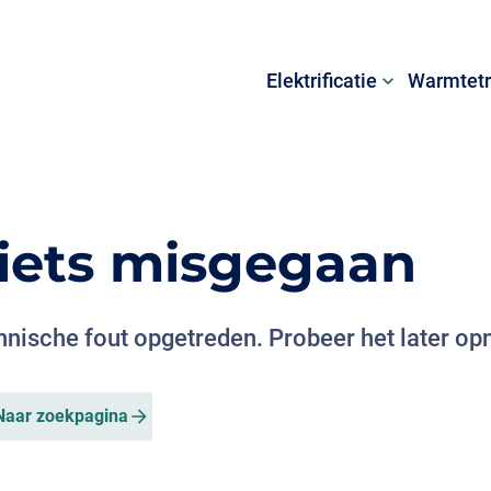
Elektrificatie
Warmtetr
s iets misgegaan
chnische fout opgetreden. Probeer het later op
Naar zoekpagina