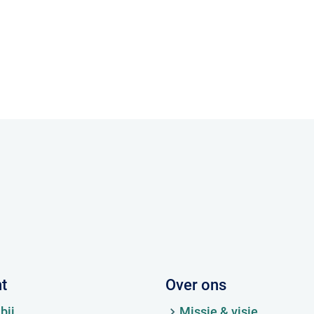
ht
Over ons
bij
Missie & visie