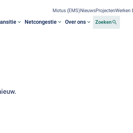
Motus (EMS)
Nieuws
Projecten
Werken b
ansitie
Netcongestie
Over ons
Zoeken
nieuw.