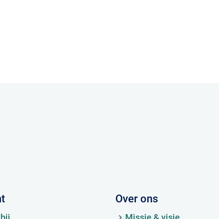
ht
Over ons
bij
Missie & visie