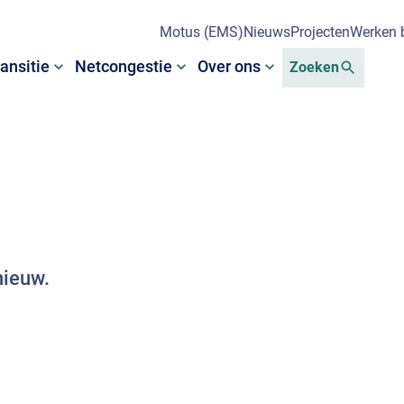
Motus (EMS)
Nieuws
Projecten
Werken b
ansitie
Netcongestie
Over ons
Zoeken
nieuw.