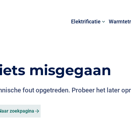
Elektrificatie
Warmtetr
s iets misgegaan
chnische fout opgetreden. Probeer het later op
Naar zoekpagina