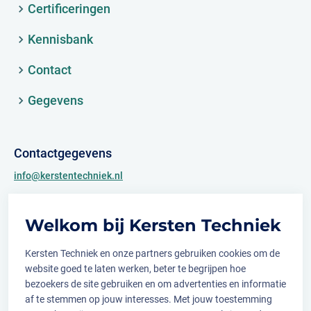
Certificeringen
Kennisbank
Contact
Gegevens
Contactgegevens
info@kerstentechniek.nl
+31 (0)481 361 450
Welkom bij Kersten Techniek
Archimedesweg 2
6662 PS Elst (Gld.)
Kersten Techniek en onze partners gebruiken cookies om de
website goed te laten werken, beter te begrijpen hoe
bezoekers de site gebruiken en om advertenties en informatie
af te stemmen op jouw interesses. Met jouw toestemming
Volg ons op