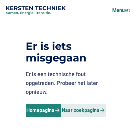
Netcongestie
Menu
Over ons
Motus (EMS)
Nieuws
Er is iets
Projecten
misgegaan
Werken bij
Er is een technische fout
opgetreden. Probeer het later
opnieuw.
Homepagina
Naar zoekpagina