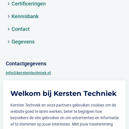
Certificeringen
Kennisbank
Contact
Gegevens
Contactgegevens
info@kerstentechniek.nl
+31 (0)481 361 450
Welkom bij Kersten Techniek
Archimedesweg 2
6662 PS Elst (Gld.)
Kersten Techniek en onze partners gebruiken cookies om de
website goed te laten werken, beter te begrijpen hoe
bezoekers de site gebruiken en om advertenties en informatie
af te stemmen op jouw interesses. Met jouw toestemming
Volg ons op