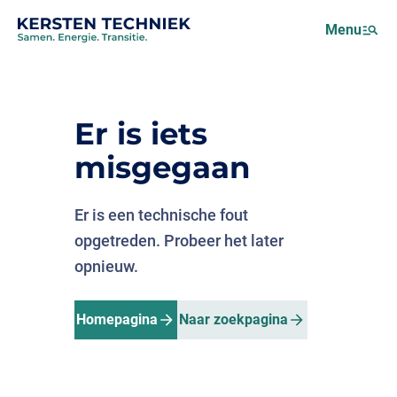
Netcongestie
Menu
Over ons
Motus (EMS)
Nieuws
Er is iets
Projecten
misgegaan
Werken bij
Er is een technische fout
opgetreden. Probeer het later
opnieuw.
Homepagina
Naar zoekpagina