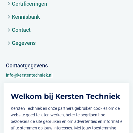
Certificeringen
Kennisbank
Contact
Gegevens
Contactgegevens
info@kerstentechniek.nl
+31 (0)481 361 450
Welkom bij Kersten Techniek
Archimedesweg 2
6662 PS Elst (Gld.)
Kersten Techniek en onze partners gebruiken cookies om de
website goed te laten werken, beter te begrijpen hoe
bezoekers de site gebruiken en om advertenties en informatie
af te stemmen op jouw interesses. Met jouw toestemming
Volg ons op