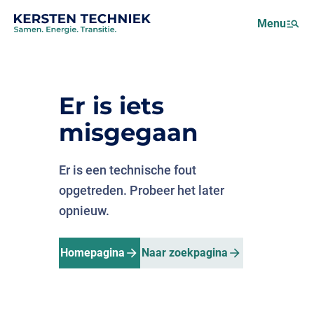
Netcongestie
Menu
Over ons
Motus (EMS)
Nieuws
Er is iets
Projecten
misgegaan
Werken bij
Er is een technische fout
opgetreden. Probeer het later
opnieuw.
Homepagina
Naar zoekpagina