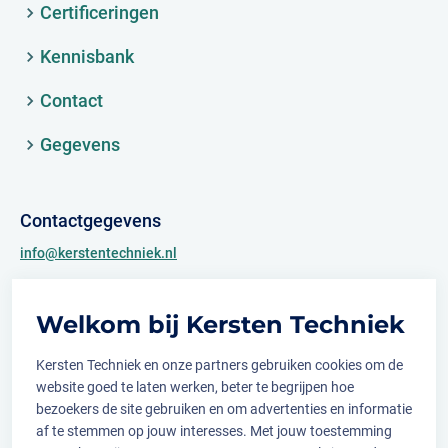
Certificeringen
Kennisbank
Contact
Gegevens
Contactgegevens
info@kerstentechniek.nl
+31 (0)481 361 450
Welkom bij Kersten Techniek
Archimedesweg 2
6662 PS Elst (Gld.)
Kersten Techniek en onze partners gebruiken cookies om de
website goed te laten werken, beter te begrijpen hoe
bezoekers de site gebruiken en om advertenties en informatie
af te stemmen op jouw interesses. Met jouw toestemming
Volg ons op