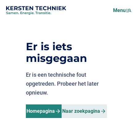
Netcongestie
Menu
Over ons
Motus (EMS)
Nieuws
Er is iets
Projecten
misgegaan
Werken bij
Er is een technische fout
opgetreden. Probeer het later
opnieuw.
Homepagina
Naar zoekpagina