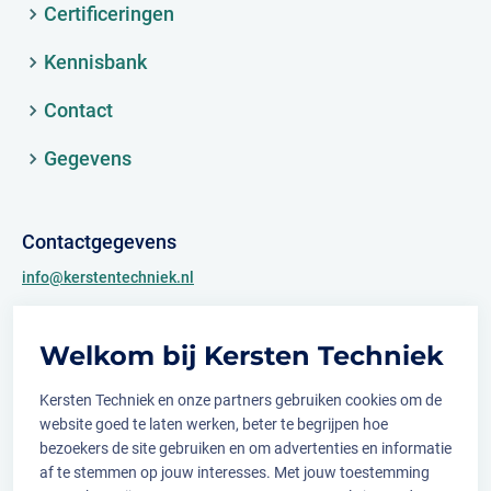
Certificeringen
Kennisbank
Contact
Gegevens
Contactgegevens
info@kerstentechniek.nl
+31 (0)481 361 450
Welkom bij Kersten Techniek
Archimedesweg 2
6662 PS Elst (Gld.)
Kersten Techniek en onze partners gebruiken cookies om de
website goed te laten werken, beter te begrijpen hoe
bezoekers de site gebruiken en om advertenties en informatie
af te stemmen op jouw interesses. Met jouw toestemming
Volg ons op