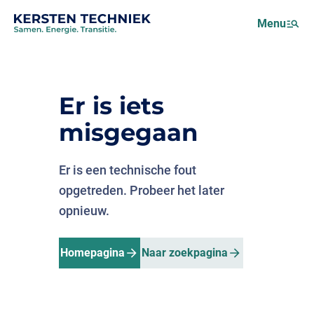
Netcongestie
Menu
Over ons
Motus (EMS)
Nieuws
Er is iets
Projecten
misgegaan
Werken bij
Er is een technische fout
opgetreden. Probeer het later
opnieuw.
Homepagina
Naar zoekpagina