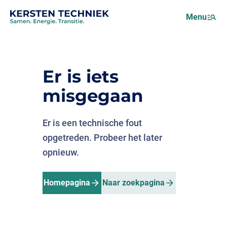
Netcongestie
Menu
Over ons
Motus (EMS)
Nieuws
Er is iets
Projecten
misgegaan
Werken bij
Er is een technische fout
opgetreden. Probeer het later
opnieuw.
Homepagina
Naar zoekpagina