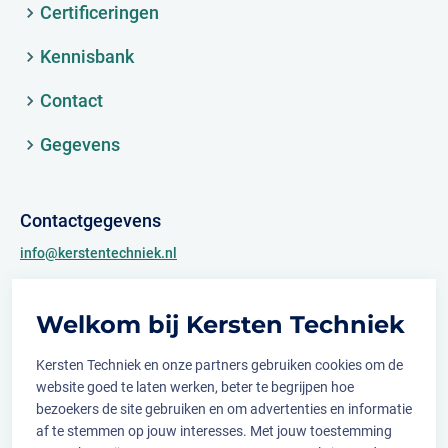
Certificeringen
Kennisbank
Contact
Gegevens
Contactgegevens
info@kerstentechniek.nl
+31 (0)481 361 450
Welkom bij Kersten Techniek
Archimedesweg 2
6662 PS Elst (Gld.)
Kersten Techniek en onze partners gebruiken cookies om de
website goed te laten werken, beter te begrijpen hoe
bezoekers de site gebruiken en om advertenties en informatie
af te stemmen op jouw interesses. Met jouw toestemming
Volg ons op