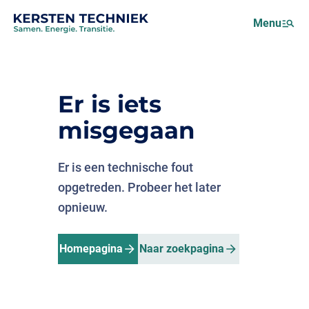
Netcongestie
Menu
Over ons
Motus (EMS)
Nieuws
Er is iets
Projecten
misgegaan
Werken bij
Er is een technische fout
opgetreden. Probeer het later
opnieuw.
Homepagina
Naar zoekpagina