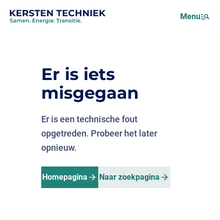
Netcongestie
Menu
Over ons
Motus (EMS)
Nieuws
Er is iets
Projecten
misgegaan
Werken bij
Er is een technische fout
opgetreden. Probeer het later
opnieuw.
Homepagina
Naar zoekpagina