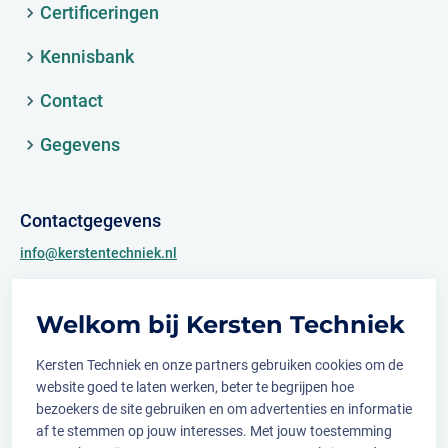
Certificeringen
Kennisbank
Contact
Gegevens
Contactgegevens
info@kerstentechniek.nl
+31 (0)481 361 450
Welkom bij Kersten Techniek
Archimedesweg 2
6662 PS Elst (Gld.)
Kersten Techniek en onze partners gebruiken cookies om de
website goed te laten werken, beter te begrijpen hoe
bezoekers de site gebruiken en om advertenties en informatie
af te stemmen op jouw interesses. Met jouw toestemming
Volg ons op