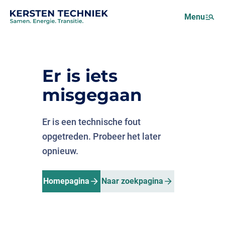
Netcongestie
Menu
Over ons
Motus (EMS)
Nieuws
Er is iets
Projecten
misgegaan
Werken bij
Er is een technische fout
opgetreden. Probeer het later
opnieuw.
Homepagina
Naar zoekpagina