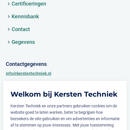
Certificeringen
Kennisbank
Contact
Gegevens
Contactgegevens
info@kerstentechniek.nl
+31 (0)481 361 450
Welkom bij Kersten Techniek
Archimedesweg 2
6662 PS Elst (Gld.)
Kersten Techniek en onze partners gebruiken cookies om de
website goed te laten werken, beter te begrijpen hoe
bezoekers de site gebruiken en om advertenties en informatie
af te stemmen op jouw interesses. Met jouw toestemming
Volg ons op