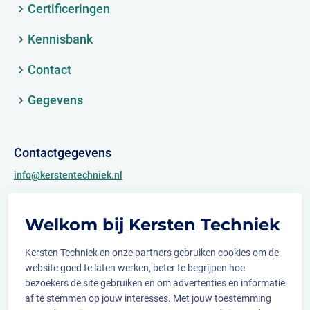
Certificeringen
Kennisbank
Contact
Gegevens
Contactgegevens
info@kerstentechniek.nl
+31 (0)481 361 450
Welkom bij Kersten Techniek
Archimedesweg 2
6662 PS Elst (Gld.)
Kersten Techniek en onze partners gebruiken cookies om de
website goed te laten werken, beter te begrijpen hoe
bezoekers de site gebruiken en om advertenties en informatie
af te stemmen op jouw interesses. Met jouw toestemming
Volg ons op