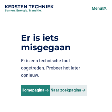
Netcongestie
Menu
Over ons
Motus (EMS)
Nieuws
Er is iets
Projecten
misgegaan
Werken bij
Er is een technische fout
opgetreden. Probeer het later
opnieuw.
Homepagina
Naar zoekpagina