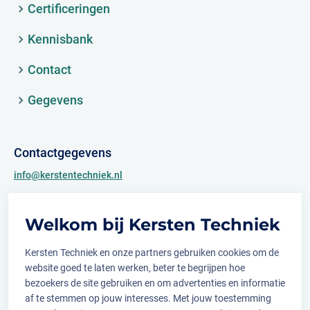
Certificeringen
Kennisbank
Contact
Gegevens
Contactgegevens
info@kerstentechniek.nl
+31 (0)481 361 450
Welkom bij Kersten Techniek
Archimedesweg 2
6662 PS Elst (Gld.)
Kersten Techniek en onze partners gebruiken cookies om de
website goed te laten werken, beter te begrijpen hoe
bezoekers de site gebruiken en om advertenties en informatie
af te stemmen op jouw interesses. Met jouw toestemming
Volg ons op