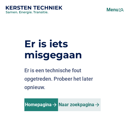
Netcongestie
Menu
Over ons
Motus (EMS)
Nieuws
Er is iets
Projecten
misgegaan
Werken bij
Er is een technische fout
opgetreden. Probeer het later
opnieuw.
Homepagina
Naar zoekpagina