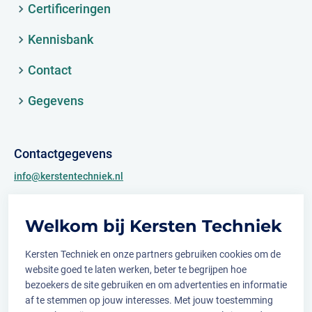
Certificeringen
Kennisbank
Contact
Gegevens
Contactgegevens
info@kerstentechniek.nl
+31 (0)481 361 450
Welkom bij Kersten Techniek
Archimedesweg 2
6662 PS Elst (Gld.)
Kersten Techniek en onze partners gebruiken cookies om de
website goed te laten werken, beter te begrijpen hoe
bezoekers de site gebruiken en om advertenties en informatie
af te stemmen op jouw interesses. Met jouw toestemming
Volg ons op