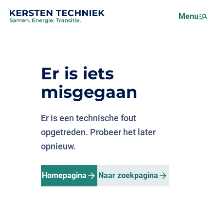
Netcongestie
Menu
Over ons
Motus (EMS)
Nieuws
Er is iets
Projecten
misgegaan
Werken bij
Er is een technische fout
opgetreden. Probeer het later
opnieuw.
Homepagina
Naar zoekpagina