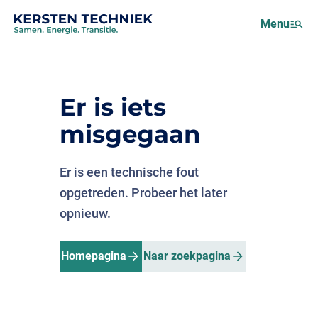
Netcongestie
Menu
Over ons
Motus (EMS)
Nieuws
Er is iets
Projecten
misgegaan
Werken bij
Er is een technische fout
opgetreden. Probeer het later
opnieuw.
Homepagina
Naar zoekpagina