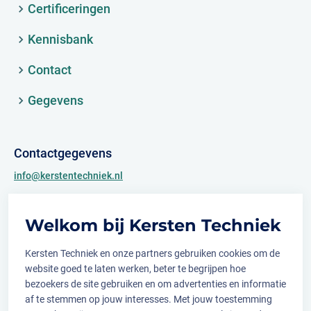
Certificeringen
Kennisbank
Contact
Gegevens
Contactgegevens
info@kerstentechniek.nl
+31 (0)481 361 450
Welkom bij Kersten Techniek
Archimedesweg 2
6662 PS Elst (Gld.)
Kersten Techniek en onze partners gebruiken cookies om de
website goed te laten werken, beter te begrijpen hoe
bezoekers de site gebruiken en om advertenties en informatie
af te stemmen op jouw interesses. Met jouw toestemming
Volg ons op