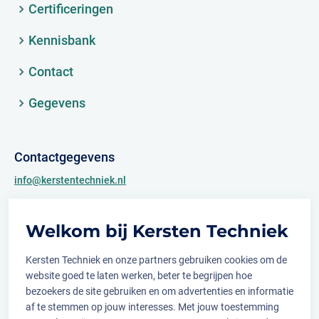
Certificeringen
Kennisbank
Contact
Gegevens
Contactgegevens
info@kerstentechniek.nl
+31 (0)481 361 450
Welkom bij Kersten Techniek
Archimedesweg 2
6662 PS Elst (Gld.)
Kersten Techniek en onze partners gebruiken cookies om de
website goed te laten werken, beter te begrijpen hoe
bezoekers de site gebruiken en om advertenties en informatie
af te stemmen op jouw interesses. Met jouw toestemming
Volg ons op