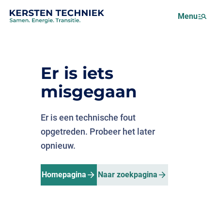
Netcongestie
Menu
Over ons
Motus (EMS)
Nieuws
Er is iets
Projecten
misgegaan
Werken bij
Er is een technische fout
opgetreden. Probeer het later
opnieuw.
Homepagina
Naar zoekpagina