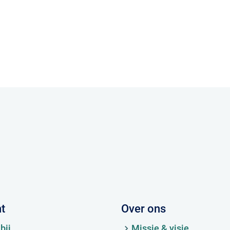
ht
Over ons
bij
Missie & visie