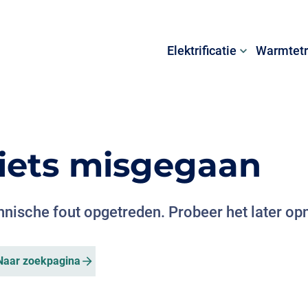
Elektrificatie
Warmtetr
s iets misgegaan
chnische fout opgetreden. Probeer het later op
Naar zoekpagina