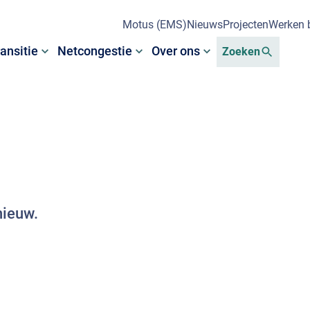
Motus (EMS)
Nieuws
Projecten
Werken b
ansitie
Netcongestie
Over ons
Zoeken
nieuw.