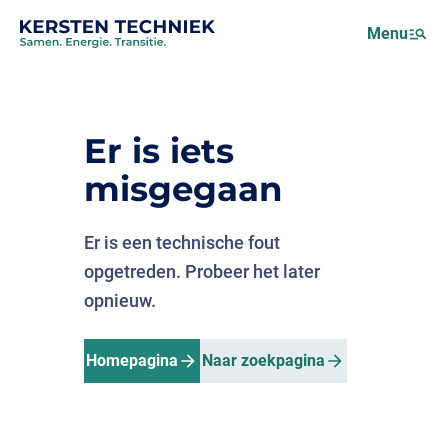
Netcongestie
Menu
Over ons
Motus (EMS)
Nieuws
Er is iets
Projecten
misgegaan
Werken bij
Er is een technische fout
opgetreden. Probeer het later
opnieuw.
Homepagina
Naar zoekpagina