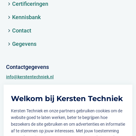
Certificeringen
Kennisbank
Contact
Gegevens
Contactgegevens
info@kerstentechniek.nl
+31 (0)481 361 450
Welkom bij Kersten Techniek
Archimedesweg 2
6662 PS Elst (Gld.)
Kersten Techniek en onze partners gebruiken cookies om de
website goed te laten werken, beter te begrijpen hoe
bezoekers de site gebruiken en om advertenties en informatie
af te stemmen op jouw interesses. Met jouw toestemming
Volg ons op