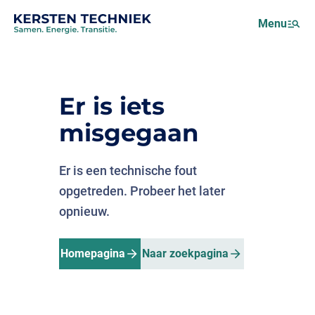
Netcongestie
Menu
Over ons
Motus (EMS)
Nieuws
Er is iets
Projecten
misgegaan
Werken bij
Er is een technische fout
opgetreden. Probeer het later
opnieuw.
Homepagina
Naar zoekpagina