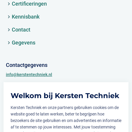
Certificeringen
Kennisbank
Contact
Gegevens
Contactgegevens
info@kerstentechniek.nl
+31 (0)481 361 450
Welkom bij Kersten Techniek
Archimedesweg 2
6662 PS Elst (Gld.)
Kersten Techniek en onze partners gebruiken cookies om de
website goed te laten werken, beter te begrijpen hoe
bezoekers de site gebruiken en om advertenties en informatie
af te stemmen op jouw interesses. Met jouw toestemming
Volg ons op